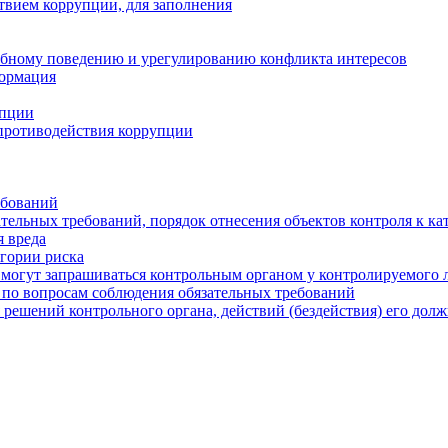
твием коррупции, для заполнения
ебному поведению и урегулированию конфликта интересов
формация
упции
противодействия коррупции
ебований
тельных требований, порядок отнесения объектов контроля к ка
 вреда
егории риска
могут запрашиваться контрольным органом у контролируемого 
 по вопросам соблюдения обязательных требований
 решений контрольного органа, действий (бездействия) его дол