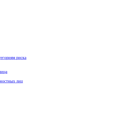
тегориям риска
лица
жностных лиц