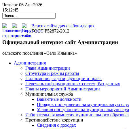
Четверг 06.Авг.2026
15:12:45
Версия сайта для слабовидящих
ГОСТ Р52872-2012
Официальный интернет-сайт Администрации
cельского поселения «Село Ильинка»
Администрация
Глава Администрации
Структура и режим работы
Полномочия, задачи, функции и права
Перечень информационных систем, баз данных
Планы мероприятий Администрации
Муниципальная служба
Вакантные должности
Порядок поступления на муниципальную слу
Условия поступления на муниципальную слу
Избирательная комиссия муниципального образова
Противодействие коррупции
Сведения о доходах