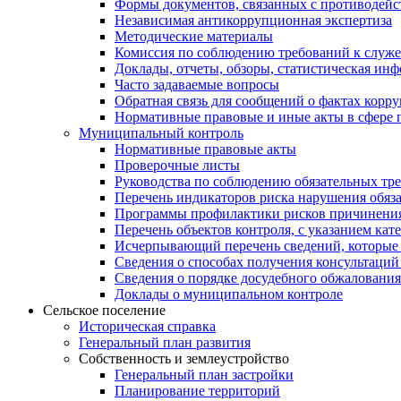
Формы документов, связанных с противодейс
Независимая антикоррупционная экспертиза
Методические материалы
Комиссия по соблюдению требований к служ
Доклады, отчеты, обзоры, статистическая ин
Часто задаваемые вопросы
Обратная связь для сообщений о фактах корр
Нормативные правовые и иные акты в сфере 
Муниципальный контроль
Нормативные правовые акты
Проверочные листы
Руководства по соблюдению обязательных тр
Перечень индикаторов риска нарушения обяза
Программы профилактики рисков причинения
Перечень объектов контроля, с указанием кат
Исчерпывающий перечень сведений, которые 
Сведения о способах получения консультаций
Сведения о порядке досудебного обжалования
Доклады о муниципальном контроле
Сельское поселение
Историческая справка
Генеральный план развития
Собственность и землеустройство
Генеральный план застройки
Планирование территорий