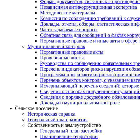
Формы документов, связанных с противодейс
Независимая антикоррупционная экспертиза
Методические материалы
Комиссия по соблюдению требований к служ
Доклады, отчеты, обзоры, статистическая ин
Часто задаваемые вопросы
Обратная связь для сообщений о фактах корр
Нормативные правовые и иные акты в сфере 
Муниципальный контроль
Нормативные правовые акты
Проверочные листы
Руководства по соблюдению обязательных тр
Перечень индикаторов риска нарушения обяза
Программы профилактики рисков причинения
Перечень объектов контроля, с указанием кат
Исчерпывающий перечень сведений, которые 
Сведения о способах получения консультаций
Сведения о порядке досудебного обжалования
Доклады о муниципальном контроле
Сельское поселение
Историческая справка
Генеральный план развития
Собственность и землеустройство
Генеральный план застройки
Планирование территорий