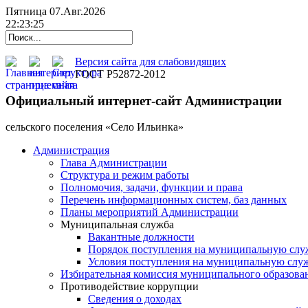
Пятница 07.Авг.2026
22:23:26
Версия сайта для слабовидящих
ГОСТ Р52872-2012
Официальный интернет-сайт Администрации
cельского поселения «Село Ильинка»
Администрация
Глава Администрации
Структура и режим работы
Полномочия, задачи, функции и права
Перечень информационных систем, баз данных
Планы мероприятий Администрации
Муниципальная служба
Вакантные должности
Порядок поступления на муниципальную слу
Условия поступления на муниципальную слу
Избирательная комиссия муниципального образова
Противодействие коррупции
Сведения о доходах