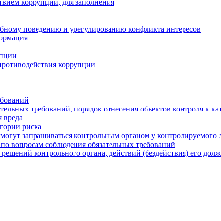
твием коррупции, для заполнения
ебному поведению и урегулированию конфликта интересов
формация
упции
противодействия коррупции
ебований
тельных требований, порядок отнесения объектов контроля к ка
 вреда
егории риска
могут запрашиваться контрольным органом у контролируемого 
 по вопросам соблюдения обязательных требований
 решений контрольного органа, действий (бездействия) его дол