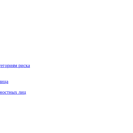
тегориям риска
лица
жностных лиц