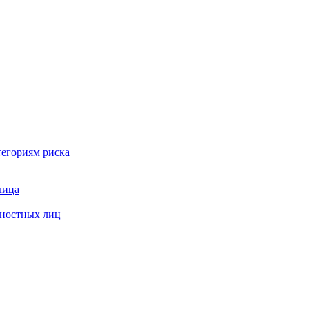
тегориям риска
лица
жностных лиц