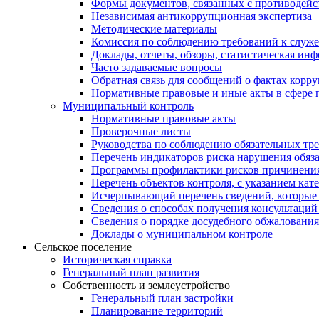
Формы документов, связанных с противодейс
Независимая антикоррупционная экспертиза
Методические материалы
Комиссия по соблюдению требований к служ
Доклады, отчеты, обзоры, статистическая ин
Часто задаваемые вопросы
Обратная связь для сообщений о фактах корр
Нормативные правовые и иные акты в сфере 
Муниципальный контроль
Нормативные правовые акты
Проверочные листы
Руководства по соблюдению обязательных тр
Перечень индикаторов риска нарушения обяза
Программы профилактики рисков причинения
Перечень объектов контроля, с указанием кат
Исчерпывающий перечень сведений, которые 
Сведения о способах получения консультаций
Сведения о порядке досудебного обжалования
Доклады о муниципальном контроле
Сельское поселение
Историческая справка
Генеральный план развития
Собственность и землеустройство
Генеральный план застройки
Планирование территорий