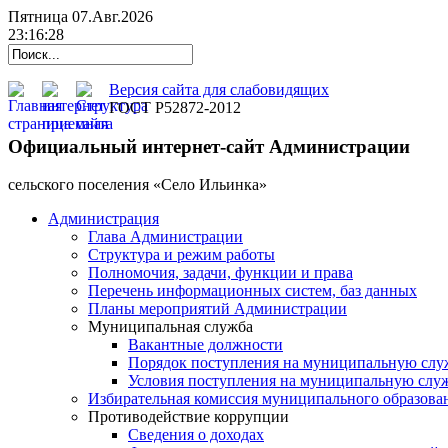
Пятница 07.Авг.2026
23:16:28
Версия сайта для слабовидящих
ГОСТ Р52872-2012
Официальный интернет-сайт Администрации
cельского поселения «Село Ильинка»
Администрация
Глава Администрации
Структура и режим работы
Полномочия, задачи, функции и права
Перечень информационных систем, баз данных
Планы мероприятий Администрации
Муниципальная служба
Вакантные должности
Порядок поступления на муниципальную слу
Условия поступления на муниципальную слу
Избирательная комиссия муниципального образова
Противодействие коррупции
Сведения о доходах