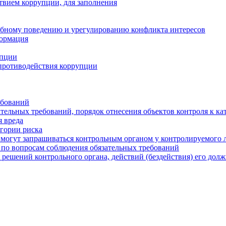
твием коррупции, для заполнения
ебному поведению и урегулированию конфликта интересов
формация
упции
противодействия коррупции
ебований
тельных требований, порядок отнесения объектов контроля к ка
 вреда
егории риска
могут запрашиваться контрольным органом у контролируемого 
 по вопросам соблюдения обязательных требований
 решений контрольного органа, действий (бездействия) его дол